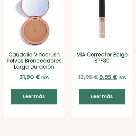
Caudalie Vinocrush
MIA Corrector Beige
Polvos Bronceadores
SPF30
Larga Duración
31,90
€
13,95
€
9,95
€
IVA
IVA
Leer más
Leer más