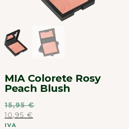
MIA Colorete Rosy
Peach Blush
15,95
€
10,95
€
IVA