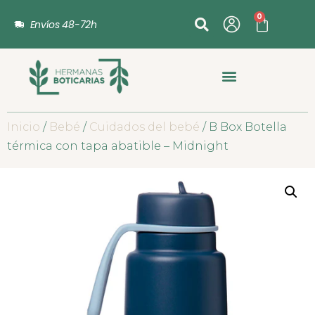
0
Envíos 48-72h
Inicio
/
Bebé
/
Cuidados del bebé
/ B Box Botella
térmica con tapa abatible – Midnight