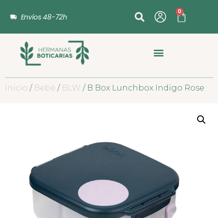
0
Envíos 48-72h
Inicio
/
Bebé
/
BLW
/ B Box Lunchbox Indigo Rose