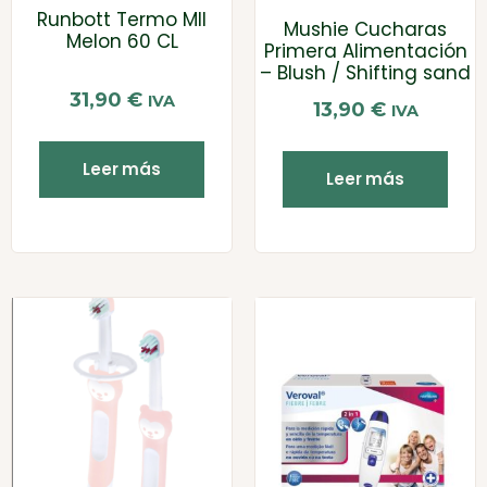
Runbott Termo MII
Mushie Cucharas
Melon 60 CL
Primera Alimentación
– Blush / Shifting sand
31,90
€
IVA
13,90
€
IVA
Leer más
Leer más