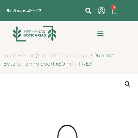
0
Envíos 48-72h
Inicio
/
Bebé
/
Guardería y colegio
/ Runbott
Botella Termo Sport 650 ml – T REX