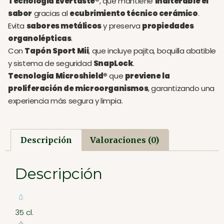
Tecnología Evertaste®
, que mantiene
inalterable el
sabor
gracias al
ecubrimiento técnico cerámico
.
Evita
sabores metálicos
y preserva
propiedades
organolépticas
.
Con
Tapón Sport Mii
, que incluye pajita, boquilla abatible
y sistema de seguridad
SnapLock
.
Tecnología Microshield®
que
previene la
proliferación de microorganismos
, garantizando una
experiencia más segura y limpia.
Descripción
Valoraciones (0)
Descripción
35 cl.