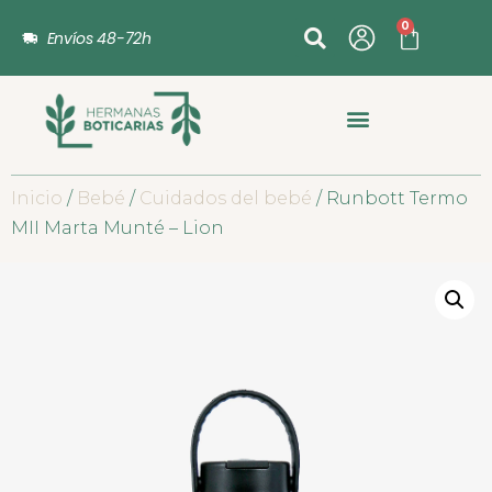
0
Envíos 48-72h
Inicio
/
Bebé
/
Cuidados del bebé
/ Runbott Termo
MII Marta Munté – Lion