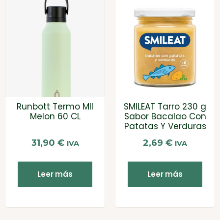
Runbott Termo MII
SMILEAT Tarro 230 g
Melon 60 CL
Sabor Bacalao Con
Patatas Y Verduras
31,90
€
2,69
€
IVA
IVA
Leer más
Leer más