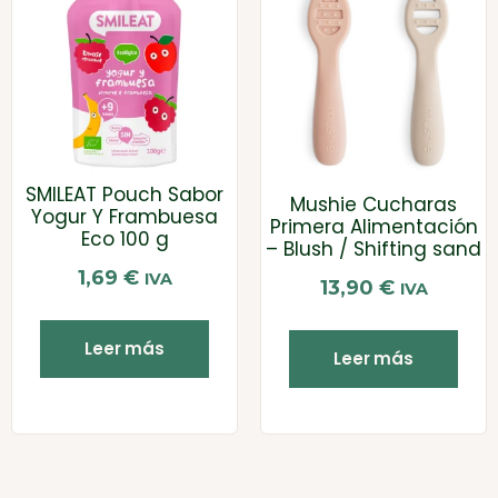
SMILEAT Pouch Sabor
Mushie Cucharas
Yogur Y Frambuesa
Primera Alimentación
Eco 100 g
– Blush / Shifting sand
1,69
€
IVA
13,90
€
IVA
Leer más
Leer más