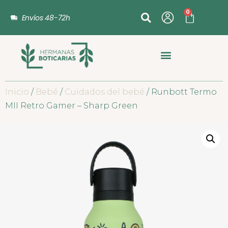
0
Envíos 48-72h
Inicio
/
Bebé
/
Cuidados del bebé
/ Runbott Termo
MII Retro Gamer – Sharp Green