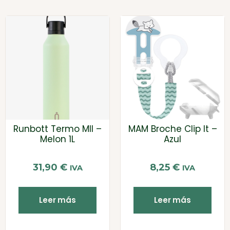
Runbott Termo MII –
MAM Broche Clip It –
Melon 1L
Azul
31,90
€
8,25
€
IVA
IVA
Leer más
Leer más