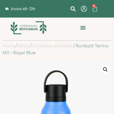
0
Envíos 48-72h
Inicio
/
Bebé
/
Cuidados del bebé
/ Runbott Termo
MII – Royal Blue