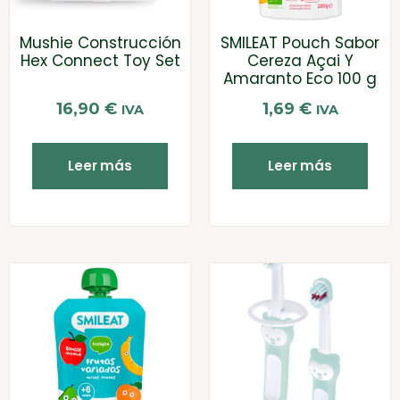
Mushie Construcción
SMILEAT Pouch Sabor
Hex Connect Toy Set
Cereza Açai Y
Amaranto Eco 100 g
16,90
€
1,69
€
IVA
IVA
Leer más
Leer más