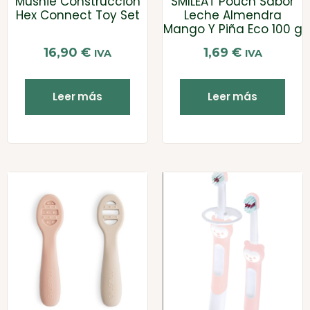
Mushie Construcción
SMILEAT Pouch Sabor
Hex Connect Toy Set
Leche Almendra
Mango Y Piña Eco 100 g
16,90
€
1,69
€
IVA
IVA
Leer más
Leer más