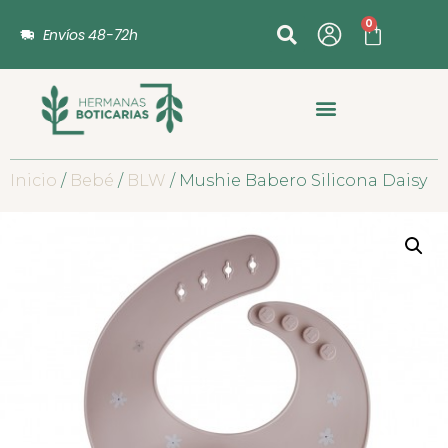
0
Envíos 48-72h
Inicio
/
Bebé
/
BLW
/ Mushie Babero Silicona Daisy