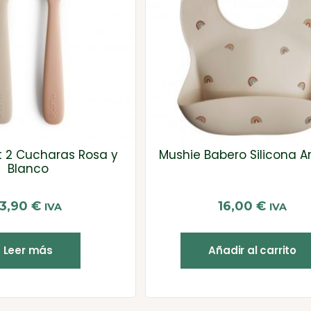
t 2 Cucharas Rosa y
Mushie Babero Silicona Arc
Blanco
13,90
€
16,00
€
IVA
IVA
Leer más
Añadir al carrito