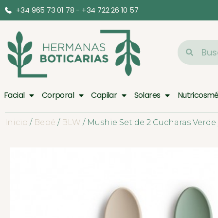
+34 965 73 01 78 - +34 722 26 10 57
Facial
Corporal
Capilar
Solares
Nutricosmé
Inicio
/
Bebé
/
BLW
/ Mushie Set de 2 Cucharas Verde