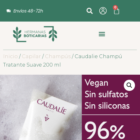
0
Envíos 48-72h
Inicio
/
Capilar
/
Champús
/ Caudalie Champú
Tratante Suave 200 ml