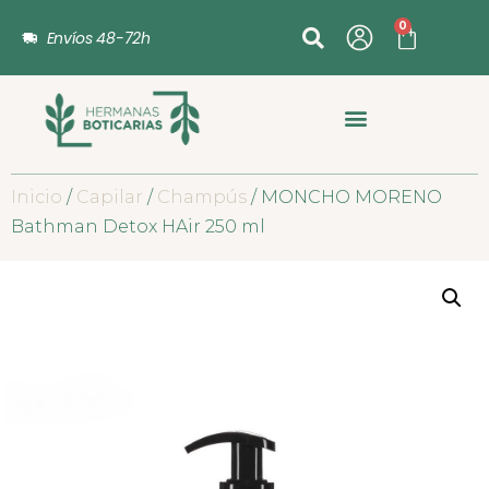
0
Envíos 48-72h
Inicio
/
Capilar
/
Champús
/ MONCHO MORENO
Bathman Detox HAir 250 ml