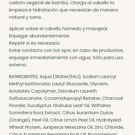
carbón vegetal de bambú. Otorga al cabello la
limpieza e hidratación que necesitan de manera
natural y sana.
Aplicar sobre el cabello húmedo y masajear.
Enjuagar abundantemente.
Repetir si es necesario.
Evitar contacto con los ojos; en caso de producirse,
enjuagar inmediatamente con agua. Sólo para uso
externo.
INGREDIENTES: Aqua (Water/EAU), Sodium Lauroyl
Methyl Isethionate, Lauryl Glucoside, Glycerin,
Acrylates Copolymer, Disodium Laureth
Sulfosuccinate, Cocamidopropyl Betaine, Charcoal
Powder, Eucalyptus Globulus Leaf Oil, Withania
Somnifera Root Extract, Citrus Aurantium Dulcis
(Orange), Peel Oil, Citrus Limon Peel Oil, Hydrolyzed
Wheat Protein, Juniperus Mexicana Oil, Zinc Chloride,
Citrus Aurantium Bergamia Fruit Oil, Pogostemon