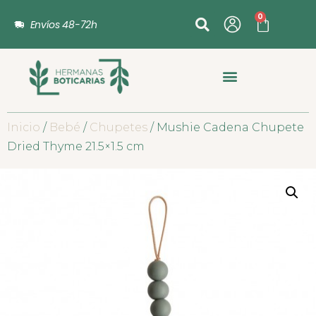
0
Envíos 48-72h
Inicio
/
Bebé
/
Chupetes
/ Mushie Cadena Chupete
Dried Thyme 21.5×1.5 cm