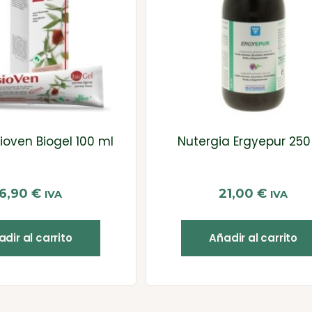
ioven Biogel 100 ml
Nutergia Ergyepur 250
16,90
€
21,00
€
IVA
IVA
dir al carrito
Añadir al carrito