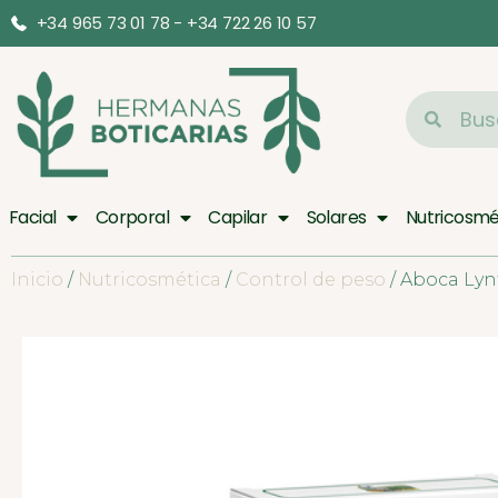
+34 965 73 01 78 - +34 722 26 10 57
Facial
Corporal
Capilar
Solares
Nutricosmé
Inicio
/
Nutricosmética
/
Control de peso
/ Aboca Lyn