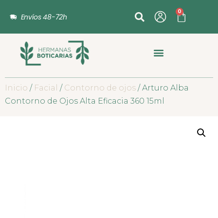
0
Envíos 48-72h
Inicio
/
Facial
/
Contorno de ojos
/ Arturo Alba
Contorno de Ojos Alta Eficacia 360 15ml