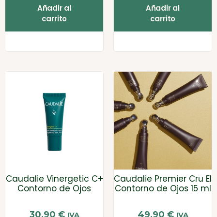
Añadir al
Añadir al
carrito
carrito
Caudalie Vinergetic C+
Caudalie Premier Cru El
Contorno de Ojos
Contorno de Ojos 15 ml
30,90
€
49,90
€
IVA
IVA