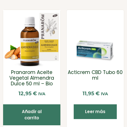
Pranarom Aceite
Acticrem CBD Tubo 60
Vegetal Almendra
ml
Dulce 50 ml – Bio
12,95
€
11,95
€
IVA
IVA
Añadir al
Leer más
carrito