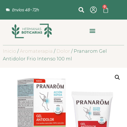
0
Envíos 48-72h
Inicio
/
Aromaterapia
/
Dolor
/ Pranarom Gel
Antidolor Frio Intenso 100 ml