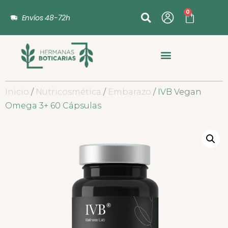
0
Envíos 48-72h
Inicio
/
Nutricosmética
/
Embarazo
/ IVB Vegan
Omega 3+ 60 Cápsulas