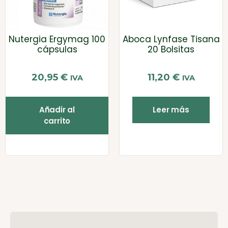
Nutergia Ergymag 100
Aboca Lynfase Tisana
cápsulas
20 Bolsitas
20,95
€
11,20
€
IVA
IVA
Añadir al
Leer más
carrito