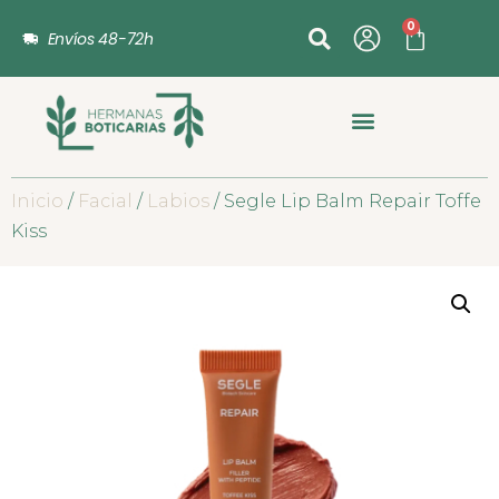
0
Envíos 48-72h
Inicio
/
Facial
/
Labios
/ Segle Lip Balm Repair Toffe
Kiss