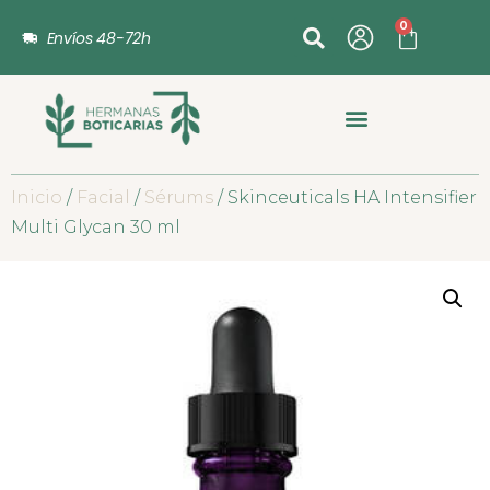
0
Envíos 48-72h
Inicio
/
Facial
/
Sérums
/ Skinceuticals HA Intensifier
Multi Glycan 30 ml