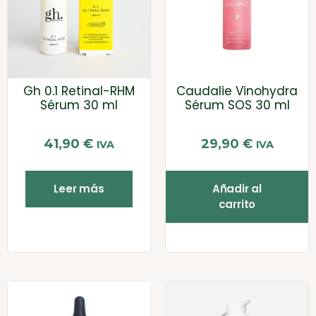
Gh 0.1 Retinal-RHM
Caudalie Vinohydra
Sérum 30 ml
Sérum SOS 30 ml
41,90
€
29,90
€
IVA
IVA
Leer más
Añadir al
carrito