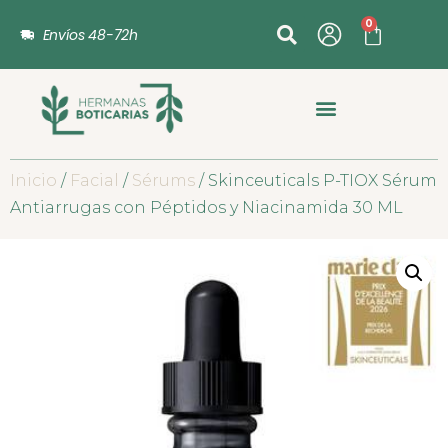
0
Envíos 48-72h
Inicio
/
Facial
/
Sérums
/ Skinceuticals P-TIOX Sérum
Antiarrugas con Péptidos y Niacinamida 30 ML