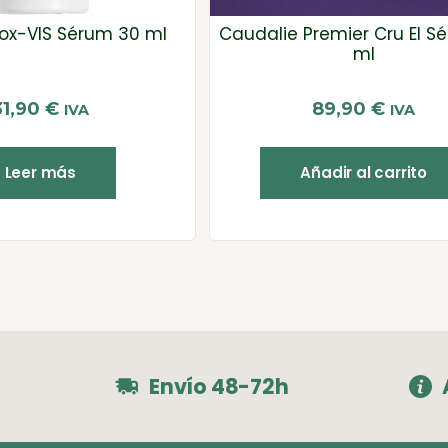
iox-VIS Sérum 30 ml
Caudalie Premier Cru El S
ml
31,90
€
89,90
€
IVA
IVA
Leer más
Añadir al carrito
Envío 48-72h