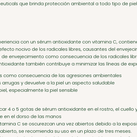
uticals que brinda protección ambiental a todo tipo de piel, 
experiencia con un sérum antioxidante con vitamina C, contien
l efecto nocivo de los radicales libres, causantes del envejec
os de envejecimiento como consecuencia de los radicales li
ntioxidante también contribuye a minimizar las líneas de expr
ibres como consecuencia de las agresiones ambientales
s arrugas y devuelve a la piel un aspecto saludable
iel, especialmente la piel sensible
car 4 o 5 gotas de sérum antioxidante en el rostro, el cuello 
 en el dorso de las manos
amina C se oscurezcan una vez abiertos debido a la exposició
z abierto, se recomienda su uso en un plazo de tres meses.