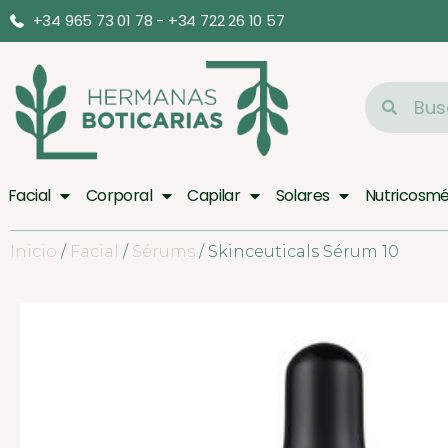
+34 965 73 01 78 - +34 722 26 10 57
Facial
Corporal
Capilar
Solares
Nutricosmé
Inicio
/
Facial
/
Sérums
/ Skinceuticals Sérum 10