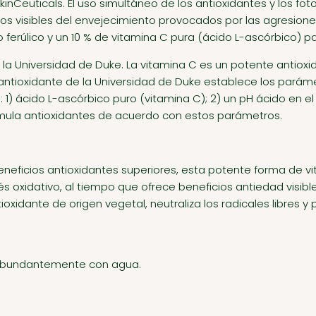
inCeuticals. El uso simultáneo de los antioxidantes y los f
nos visibles del envejecimiento provocados por las agresion
 ferúlico y un 10 % de vitamina C pura (ácido L-ascórbico) p
la Universidad de Duke. La vitamina C es un potente antioxid
 antioxidante de la Universidad de Duke establece los parám
: 1) ácido L-ascórbico puro (vitamina C); 2) un pH ácido en el
formula antioxidantes de acuerdo con estos parámetros.
neficios antioxidantes superiores, esta potente forma de vit
trés oxidativo, al tiempo que ofrece beneficios antiedad visibl
tioxidante de origen vegetal, neutraliza los radicales libres y
y abundantemente con agua.