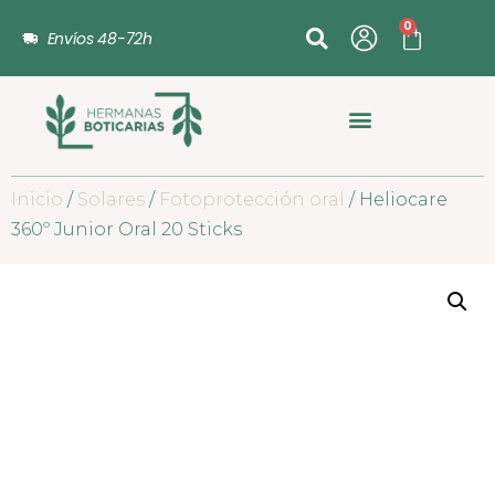
0
Envíos 48-72h
Inicio
/
Solares
/
Fotoprotección oral
/ Heliocare
360º Junior Oral 20 Sticks