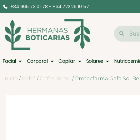
+34 965 73 01 78 - +34 722 26 10 57
Facial
Corporal
Capilar
Solares
Nutricosmé
Inicio
/
Bebé
/
Gafas de sol
/ Protecfarma Gafa Sol Be