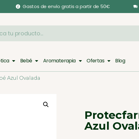
Gastos de envío gratis a partir de 50€
tica
Bebé
Aromaterapia
Ofertas
Blog
bé Azul Ovalada
Protecfa
Azul Ova