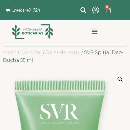
0
Envíos 48-72h
Inicio
/
Corporal
/
Geles de baño
/ SVR Spirial Deo-
Ducha 55 ml