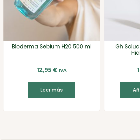
Bioderma Sebium H20 500 ml
Gh Soluc
Hid
12,95
€
IVA
Leer más
Aña