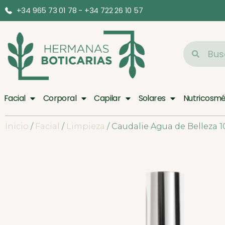
+34 965 73 01 78 - +34 722 26 10 57
Facial
Corporal
Capilar
Solares
Nutricosmé
Inicio
/
Facial
/
Limpieza
/ Caudalie Agua de Belleza 