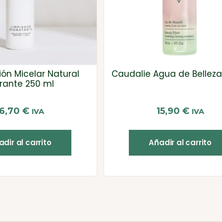
ión Micelar Natural
Caudalie Agua de Belleza
rante 250 ml
16,70
€
15,90
€
IVA
IVA
dir al carrito
Añadir al carrito