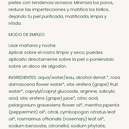
pieles con tendencia acneica. Minimiza los poros,
reduce las imperfecciones y matifica los brillos,
dejando tu piel purificada, matificada, limpia y
nítida.
MODO DE EMPLEO
Usar mañana y noche.
Aplicar sobre el rostro limpio y seco, puedes
aplicarlo directamente sobre la piel o poniéndolo
sobre un disco de algodón.
INGREDIENTES: aqua/water/eau, alcohol denat.*, rosa
damascena flower water*, vitis vinifera (grape) fruit
water*, caprylyl/capryl glucoside, arginine, salicylic
acid, vitis vinifera (grape) juice*, citric acid,
pelargonium graveolens flower oil*, mentha piperita
(peppermint) oil*, citral, cymbopogon citratus leaf
oil*, rosmarinus officinalis (rosemary) leaf oil*,
sodium benzoate, citronellol, sodium phytate,