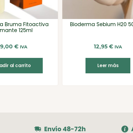
ba Bruma Fitoactiva
Bioderma Sebium H20 5
lmante 125ml
39,00
€
12,95
€
IVA
IVA
dir al carrito
Leer más
Envío 48-72h