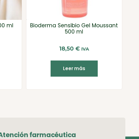
00 ml
Bioderma Sensibio Gel Moussant
500 ml
18,50
€
IVA
Leer más
Atención farmacéutica