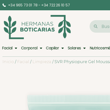
+34 965 73 01 78 - +34 722 26 10 57
Facial
Corporal
Capilar
Solares
Nutricosmé
Inicio
/
Facial
/
Limpieza
/ SVR Physiopure Gel Mouss