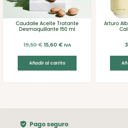
Caudalie Aceite Tratante
Arturo Al
Desmaquillante 150 ml
Ca
19,50
€
15,60
€
IVA
Añadir al carrito
Aña
Pago seguro