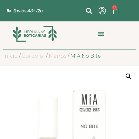
0
Envíos 48-72h
Inicio
/
Corporal
/
Manos
/ MIA No Bite