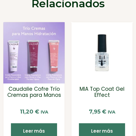
Relacionados
Caudalie Cofre Trío
MIA Top Coat Gel
Cremas para Manos
Effect
11,20
€
7,95
€
IVA
IVA
Leer más
Leer más