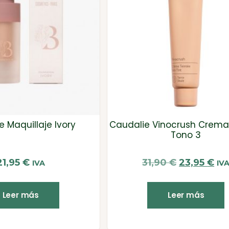
e Maquillaje Ivory
Caudalie Vinocrush Crema 
Tono 3
21,95
€
31,90
€
23,95
€
IVA
IV
Leer más
Leer más