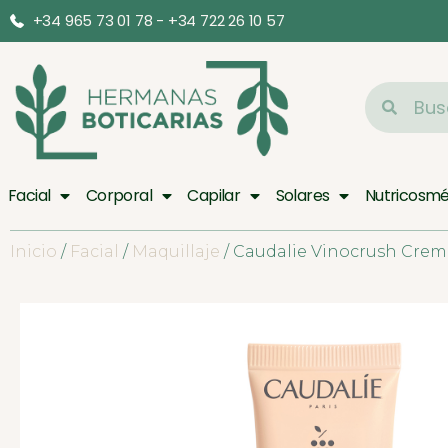
+34 965 73 01 78 - +34 722 26 10 57
Facial
Corporal
Capilar
Solares
Nutricosmé
Inicio
/
Facial
/
Maquillaje
/ Caudalie Vinocrush Crema