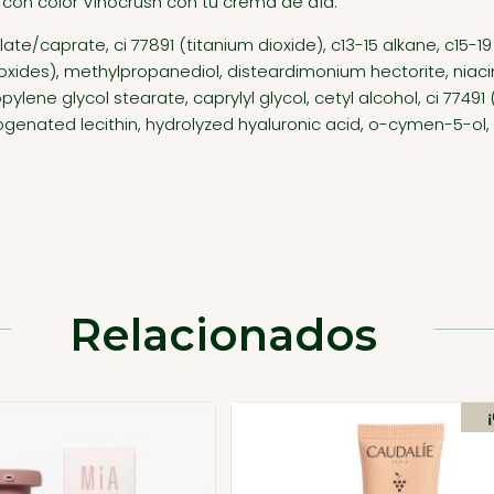
 con color Vinocrush con tu crema de día.
/caprate, ci 77891 (titanium dioxide), c13-15 alkane, c15-19 a
oxides), methylpropanediol, disteardimonium hectorite, niacina
lene glycol stearate, caprylyl glycol, cetyl alcohol, ci 77491 
enated lecithin, hydrolyzed hyaluronic acid, o-cymen-5-ol, phe
Relacionados