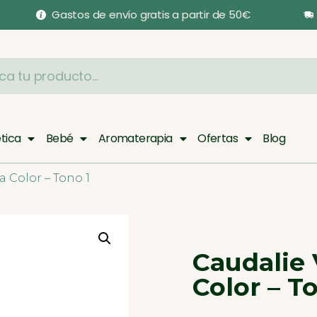
Gastos de envío gratis a partir de 50€
tica
Bebé
Aromaterapia
Ofertas
Blog
 Color – Tono 1
Caudalie
Color – T