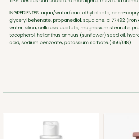
TIP:Si deseas una cobertura más ligera, mezcla la crema
INGREDIENTES: aqua/water/eau, ethyl oleate, coco-caprylate
glyceryl behenate, propanediol, squalane, ci 77492 (iron 
water, silica, cellulose acetate, magnesium stearate, propy
tocopherol, helianthus annuus (sunflower) seed oil, hydrog
acid, sodium benzoate, potassium sorbate.(356/018)