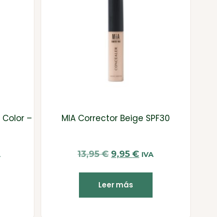
Color –
MIA Corrector Beige SPF30
13,95
€
9,95
€
A
IVA
Leer más