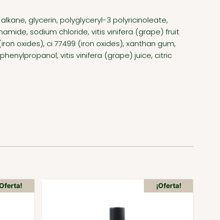
lkane, glycerin, polyglyceryl-3 polyricinoleate,
mide, sodium chloride, vitis vinifera (grape) fruit
(iron oxides), ci 77499 (iron oxides), xanthan gum,
nylpropanol, vitis vinifera (grape) juice, citric
¡Oferta!
¡Oferta!