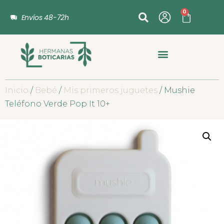
0
Envíos 48-72h
Inicio
/
Bebé
/
Mis primeros juguetes
/ Mushie
Teléfono Verde Pop It 10+