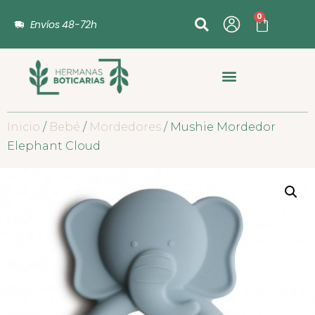
0
Envíos 48-72h
Inicio
/
Bebé
/
Mordedores
/ Mushie Mordedor
Elephant Cloud