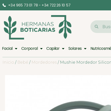
+34 965 73 01 78 - +34 722 26 10 57
Facial
Corporal
Capilar
Solares
Nutricosmé
Inicio
/
Bebé
/
Mordedores
/ Mushie Mordedor Silico