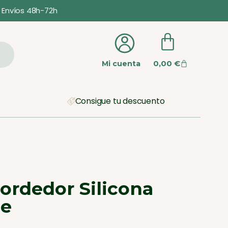
Envíos 48h-72h
0,00
€
Mi cuenta
Consigue tu descuento
ordedor Silicona
de