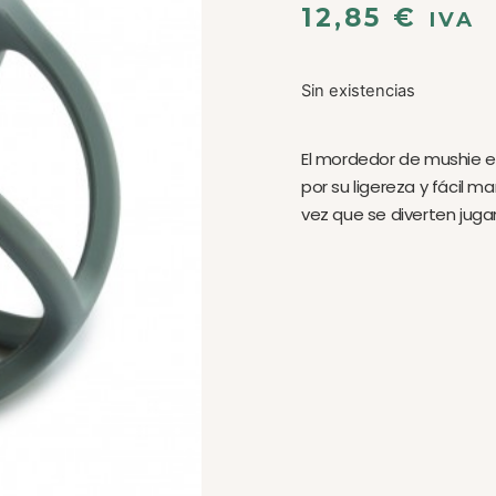
12,85
€
IVA
Sin existencias
El mordedor de mushie e
por su ligereza y fácil m
vez que se diverten juga