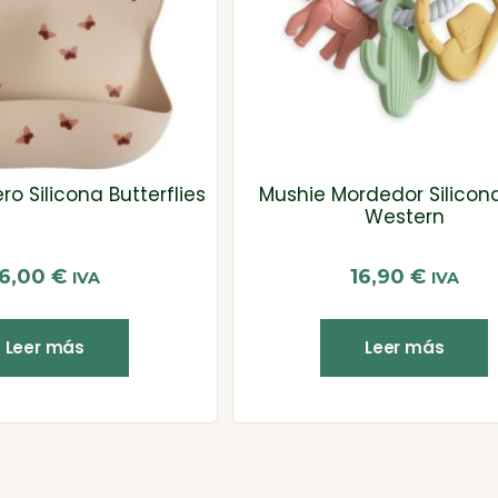
o Silicona Butterflies
Mushie Mordedor Silicon
Western
16,00
€
16,90
€
IVA
IVA
Leer más
Leer más