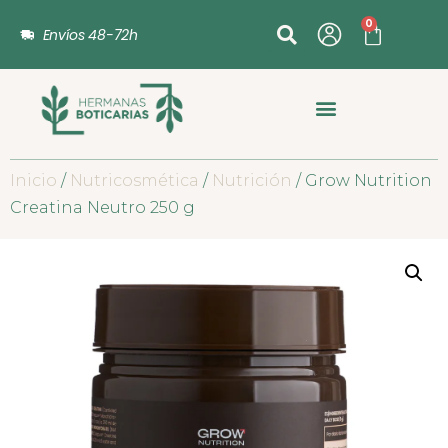
0
Envíos 48-72h
Inicio
/
Nutricosmética
/
Nutrición
/ Grow Nutrition
Creatina Neutro 250 g