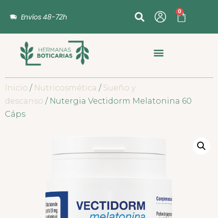
0
Envíos 48-72h
Inicio
/
Nutricosmética
/
Sueño y
descanso
/ Nutergia Vectidorm Melatonina 60
Cáps