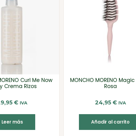
ORENO Curl Me Now
MONCHO MORENO Magic 
y Crema Rizos
Rosa
29,95
€
24,95
€
IVA
IVA
Leer más
Añadir al carrito