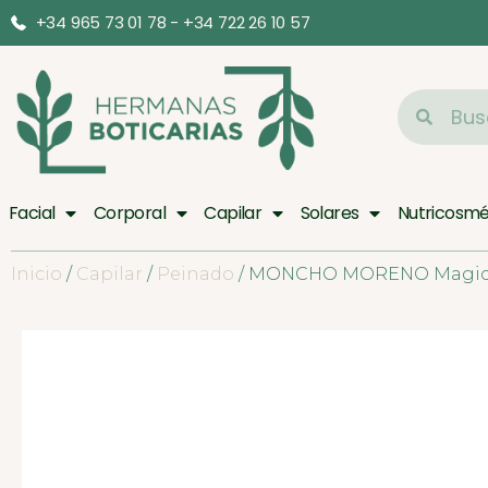
+34 965 73 01 78 - +34 722 26 10 57
Facial
Corporal
Capilar
Solares
Nutricosmé
Inicio
/
Capilar
/
Peinado
/ MONCHO MORENO Magic U