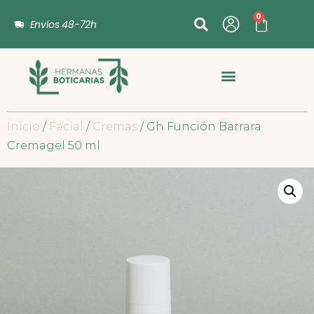
0
Envíos 48-72h
Inicio
/
Facial
/
Cremas
/ Gh Función Barrara
Cremagel 50 ml