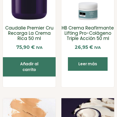
Caudalie Premier Cru
HB Crema Reafirmante
Recarga La Crema
Lifting Pro-Colágeno
Rica 50 ml
Triple Acción 50 ml
75,90
€
26,95
€
IVA
IVA
Añadir al
Leer más
carrito