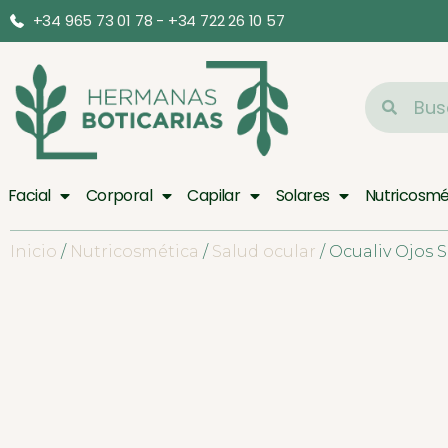
+34 965 73 01 78 - +34 722 26 10 57
Facial
Corporal
Capilar
Solares
Nutricosmé
Inicio
/
Nutricosmética
/
Salud ocular
/ Ocualiv Ojos 