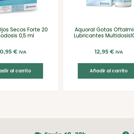
Ojos Secos Forte 20
Aquoral Gotas Oftalm
odosis 0,5 ml
Lubricantes Multidosis1
10,95
€
12,95
€
IVA
IVA
dir al carrito
Añadir al carrito