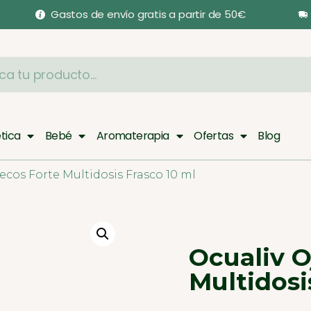
Gastos de envío gratis a partir de 50€
tica
Bebé
Aromaterapia
Ofertas
Blog
Secos Forte Multidosis Frasco 10 ml
Ocualiv O
Multidosi