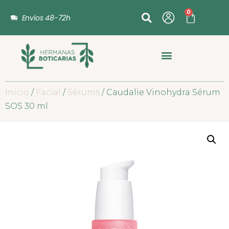
0
Envíos 48-72h
Inicio
/
Facial
/
Sérums
/ Caudalie Vinohydra Sérum
SOS 30 ml