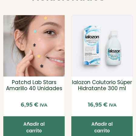
Patchd Lab Stars
Ialozon Colutorio Súper
Amarillo 40 Unidades
Hidratante 300 ml
6,95
€
16,95
€
IVA
IVA
Añadir al
Añadir al
carrito
carrito