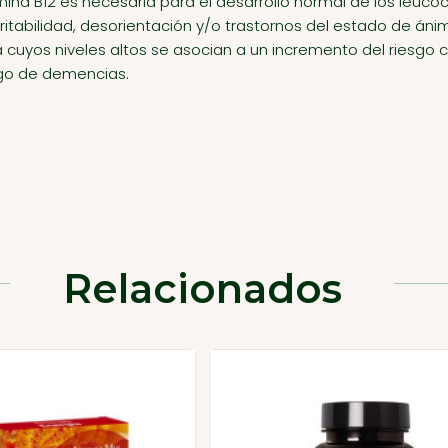
ina B12 es necesaria para el desarrollo normal de los leucoc
rritabilidad, desorientación y/o trastornos del estado de án
cuyos niveles altos se asocian a un incremento del riesgo c
sgo de demencias.
Relacionados