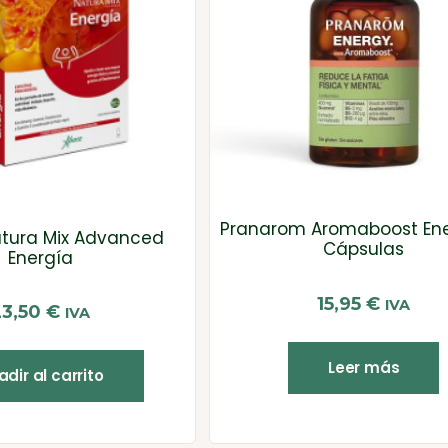
Pranarom Aromaboost En
tura Mix Advanced
Cápsulas
Energía
15,95
€
IVA
23,50
€
IVA
Leer más
dir al carrito