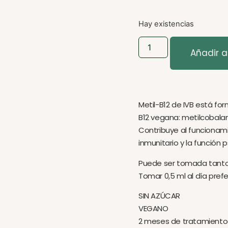
Hay existencias
Añadir al
Metil-B12 de IVB está fo
B12 vegana: metilcobala
Contribuye al funcionami
inmunitario y la función 
Puede ser tomada tanto
Tomar 0,5 ml al día pre
SIN AZÚCAR
VEGANO
2 meses de tratamiento