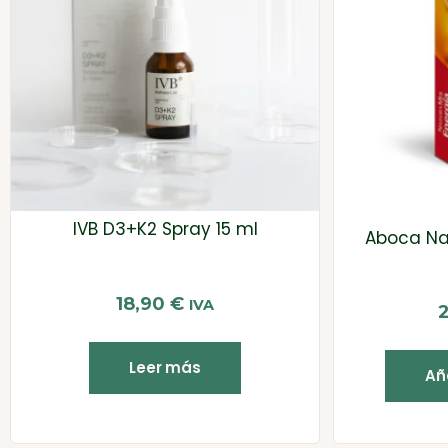
IVB D3+K2 Spray 15 ml
Aboca Na
18,90
€
IVA
Leer más
Aña