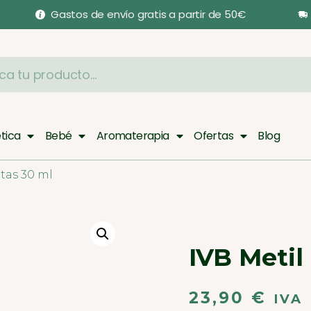
Gastos de envío gratis a partir de 50€
tica
Bebé
Aromaterapia
Ofertas
Blog
otas 30 ml
IVB Metil
23,90
€
IVA