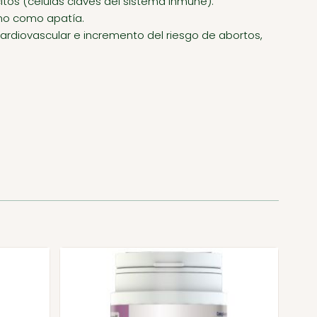
itos (células claves del sistema inmune).
imo como apatía.
ardiovascular e incremento del riesgo de abortos,