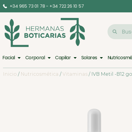
+34 965 73 01 78 - +34 722 26 10 57
Facial
Corporal
Capilar
Solares
Nutricosmé
Inicio
/
Nutricosmética
/
Vitaminas
/ IVB Metil -B12 g