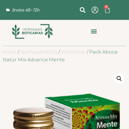
0
Envíos 48-72h
Inicio
/
Nutricosmética
/
Vitaminas
/ Pack Aboca
Natur Mix Advance Mente