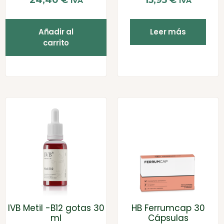
24,40
€
15,95
€
IVA
IVA
Añadir al
Leer más
carrito
IVB Metil -B12 gotas 30
HB Ferrumcap 30
ml
Cápsulas